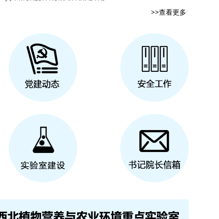
来航线
>>查看更多
，逐光而行”春日摄影征集主题党日活动
功举办主题照片征集活动
影活动
日活动
队党支部】“新篇共绘・元景同辞”2...
队第九届英语演讲比赛圆满落幕
—主题宣讲活动顺利举办