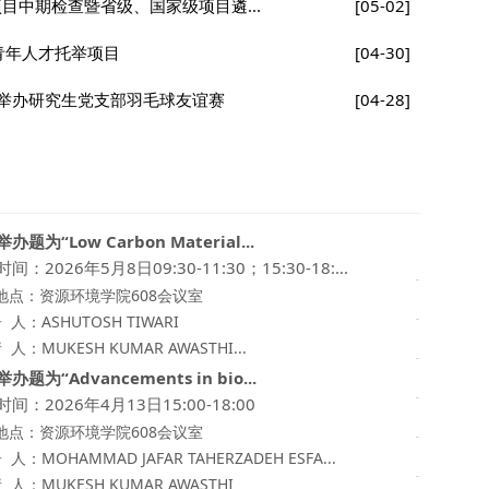
项目中期检查暨省级、国家级项目遴...
[05-02]
青年人才托举项目
[04-30]
举办研究生党支部羽毛球友谊赛
[04-28]
办题为“Low Carbon Material...
范利超
间：2026年5月8日09:30-11:30；15:30-18:...
地点：资源环境学院608会议室
毛晖教
 人：ASHUTOSH TIWARI
李明教
 人：MUKESH KUMAR AWASTHI...
办题为“Advancements in bio...
谷洁/
间：2026年4月13日15:00-18:00
来航线
地点：资源环境学院608会议室
殷睿教授课
 人：MOHAMMAD JAFAR TAHERZADEH ESFA...
 人：MUKESH KUMAR AWASTHI