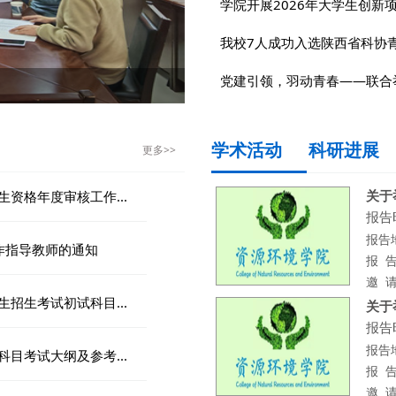
学院开展2026年大学生创新
我校7人成功入选陕西省科协
党建引领，羽动青春——联合
低稻米砷积累的新机制
米砷积累的...
学术活动
科研进展
更多>>
关于举
资格年度审核工作...
报告时
报告
作指导教师的通知
报 告
邀 请
招生考试初试科目...
关于举
报告时
报告
目考试大纲及参考...
报 告
邀 请