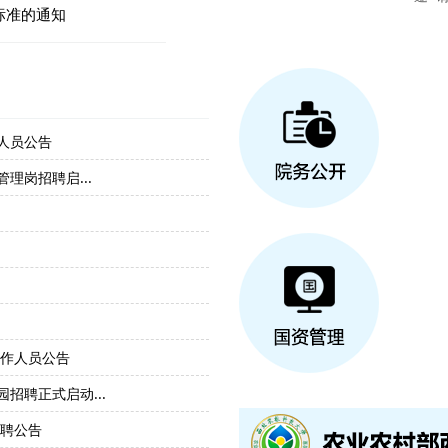
标准的通知
人员公告
【地科师生党支部】举办“春日定格
理岗招聘启...
【研究生会】光影定格杨马瞬间：成
【研究生会】开展4月政治理论学习
【研究生会】开展3月政治理论学习
开展“党团研途：清明忆英贤”主题摄
开展“党团研途：踏青寻春色”主题党
工作人员公告
【旱地土壤培肥与高效施肥科研创新团
招聘正式启动...
旱地土壤培肥与高效施肥科研创新团
招聘公告
双创赛事全解析·赋能成长新赛道—