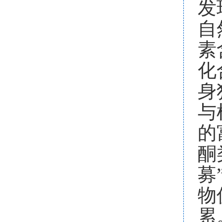
发
自
素
化
身
与
的
酮
募
物
累