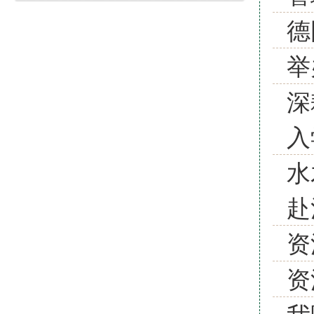
德
举
深
入
水
赴
资
资