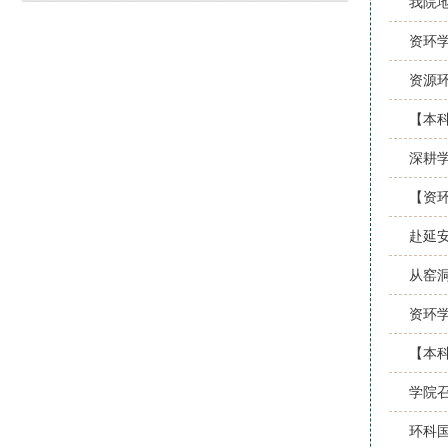
我院地
资环学
资源
【本
深耕
【资环
赴延
从窑
资环学
【本
学院
环科国