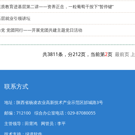
素质教育进基层第二讲——资养正念，一粒葡萄干按下“暂停键”
基层就业引领讲坛
向党 党团同行——开展党团共建主题党日活动
共3811条，分212页，当前第
2
页
最前页
联系方式
地址 : 陕西省杨凌农业高新技术产业示范区邰城路3号
邮编 : 712100 综合办公室电话 : 029-87080055
主管领导 : 田霄鸿 网管员 : 李平
技术支持：绿道软件