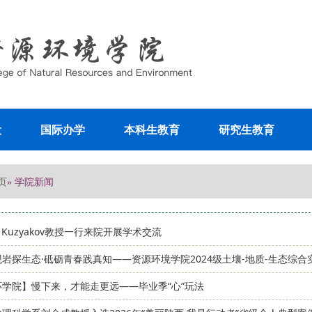
设
国际办学
本科生教育
研究生教育
页
» 学院新闻
ov Kuzyakov教授一行来院开展学术交流
岩探生态·砥砺青春践真知——资源环境学院2024级土壤-地质-生态综合
环学院】慢下来，才能走更远——毕业季“心”玩法