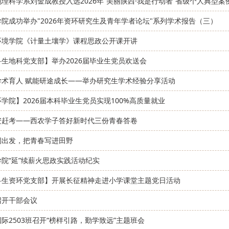
理科学系刘金成教授入选2026年“美丽陕西·我是行动者”省级个人典型案
院成功举办"2026年资环研究生及青年学者论坛"系列学术报告（三）
环境学院《计量土壤学》课程思政公开课开讲
科生地科党支部】举办2026届毕业生党员欢送会
学术育人 赋能研途成长——举办研究生学术经验分享活动
学院】2026届本科毕业生党员实现100%高质量就业
安赶考——西农学子答好新时代三份青春答卷
洞出发，把青春写进田野
院“延”续薪火思政实践活动纪实
科生资环党支部】开展长征精神走进小学课堂主题党日活动
召开干部会议
际2503班召开“榜样引路，勤学致远”主题班会