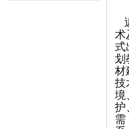
术
式
划
材
技
境
护
需