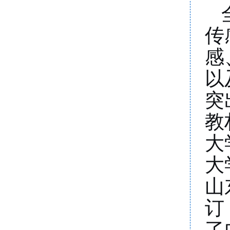
传
感
以
突
教
大
大
山
订
了