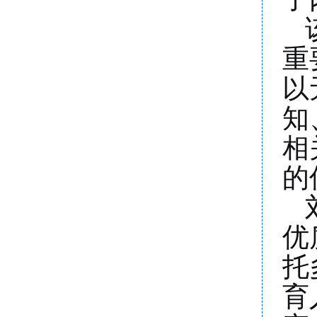
重
以
知
相
的
优
托
育