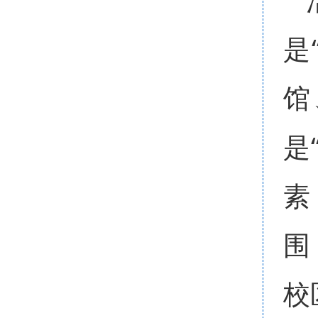
是
馆
是
素
围
校