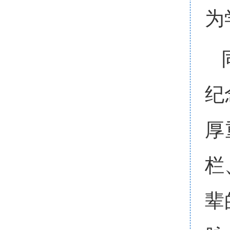
为
纪
厚
栏
辈