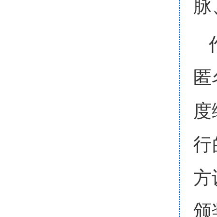
脉
匿
度
行
方
颁