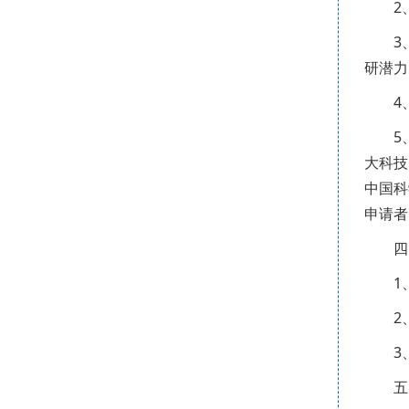
2
3
研潜力
4
5
大科技
中国科
申请者
四
1
2
3
五