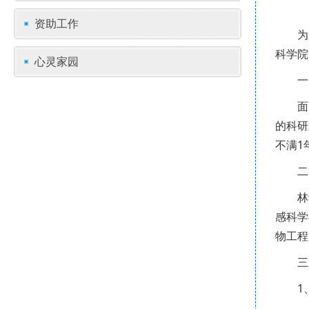
资助工作
为
科学院
心灵家园
一
面
的科研
不满1
二
林
感科学
物工程
三
1