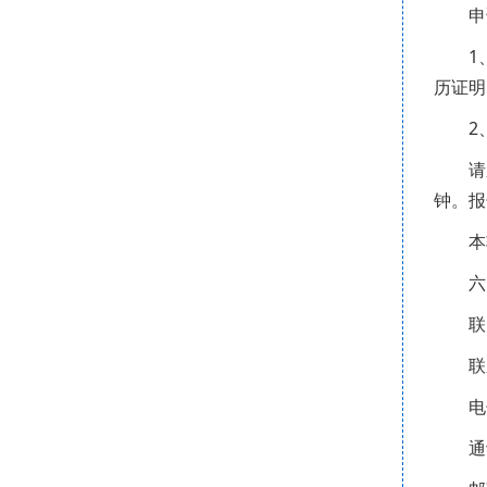
申
1
历证明
2
请
钟。报
本
六
联
联
电
通