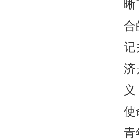
晰
合
记
济
义
使
青