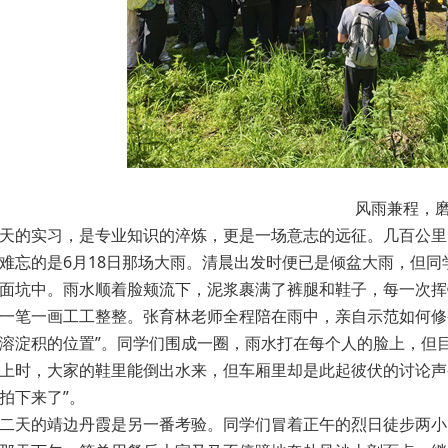
风雨兼程，
天的实习，是专业知识的淬炼，更是一场意志的远征。几百公里
难忘的是6月18日那场大雨。清晨出发时便已是倾盆大雨，但
面坑中。雨水顺着脸颊流下，泥浆裹满了裤腿和鞋子，每一次挥
一笔一画工工整整。张育林老师全程陪在雨中，亲自示范如何修
溶淀积的位置”。同学们围成一圈，雨水打在每个人的脸上，但
上时，大家的鞋里能倒出水来，但车厢里却是此起彼伏的讨论声—
拍下来了”。
二天的靖边丹霞是另一番考验。同学们冒着正午的烈日徒步两小