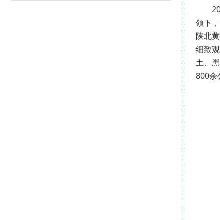
2
领下，
陕北黄
细致观
土、黑
800