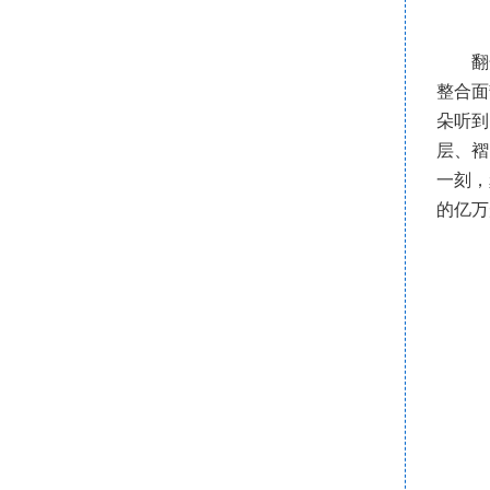
翻
整合面
朵听到
层、褶
一刻，
的亿万