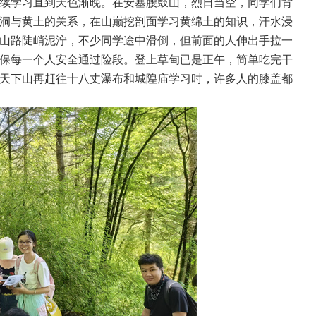
续学习直到天色渐晚。在安塞腰鼓山，烈日当空，同学们背
洞与黄土的关系，在山巅挖剖面学习黄绵土的知识，汗水浸
山路陡峭泥泞，不少同学途中滑倒，但前面的人伸出手拉一
保每一个人安全通过险段。登上草甸已是正午，简单吃完干
天下山再赶往十八丈瀑布和城隍庙学习时，许多人的膝盖都