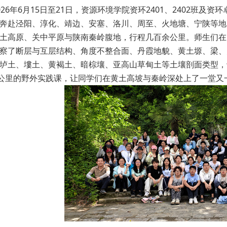
026年6月15日至21日，资源环境学院资环2401、2402班及
奔赴泾阳、淳化、靖边、安塞、洛川、周至、火地塘、宁陕等地，
土高原、关中平原与陕南秦岭腹地，行程几百余公里。师生们在
察了断层与互层结构、角度不整合面、丹霞地貌、黄土塬、梁、
垆土、塿土、黄褐土、暗棕壤、亚高山草甸土等土壤剖面类型，
余公里的野外实践课，让同学们在黄土高坡与秦岭深处上了一堂又