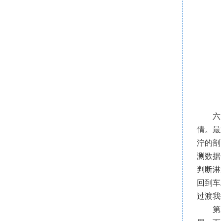
六
情。最
泞的剖
测数据
判断淋
回到车
过渡我
第