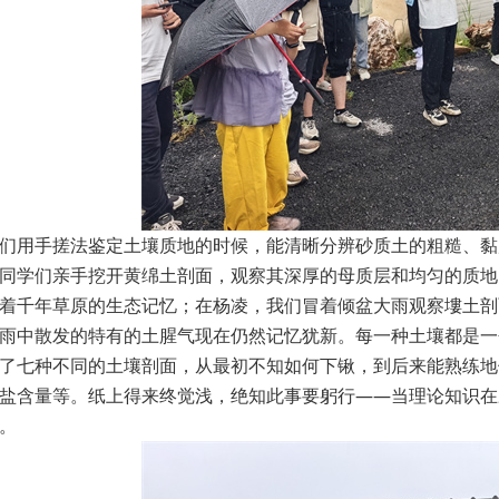
们用手搓法鉴定土壤质地的时候，能清晰分辨砂质土的粗糙、黏
同学们亲手挖开黄绵土剖面，观察其深厚的母质层和均匀的质地
着千年草原的生态记忆；在杨凌，我们冒着倾盆大雨观察塿土剖
雨中散发的特有的土腥气现在仍然记忆犹新。每一种土壤都是一
了七种不同的土壤剖面，从最初不知如何下锹，到后来能熟练地
盐含量等。纸上得来终觉浅，绝知此事要躬行——当理论知识在
。