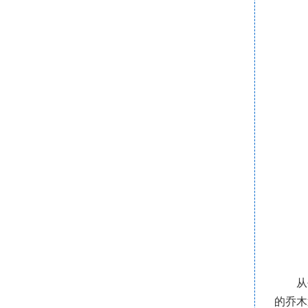
从
的乔木