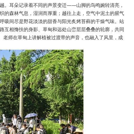
越。耳朵记录着不同的声景变迁——山脚的鸟鸣婉转清亮，
织的森林气息，湿润而厚重；越往上走，空气中泥土的腥气
呼吸间尽是野花淡淡的甜香与阳光炙烤苔藓的干燥气味。站
路互相搀扶的身影、草甸和远处山峦层层叠叠的轮廓，共同
会。老师在草甸上讲解植被过渡带的声音，也融入了风里，成