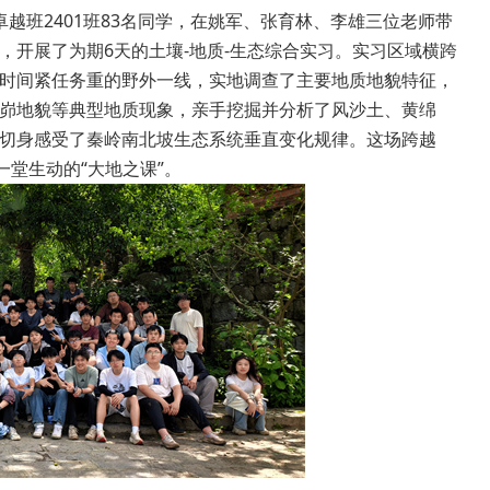
资环卓越班2401班83名同学，在姚军、张育林、李雄三位老师带
开展了为期6天的土壤-地质-生态综合实习。实习区域横跨
时间紧任务重的野外一线，实地调查了主要地质地貌特征，
峁地貌等典型地质现象，亲手挖掘并分析了风沙土、黄绵
切身感受了秦岭南北坡生态系统垂直变化规律。这场跨越
一堂生动的“大地之课”。