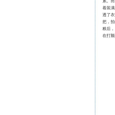
累。而
着装满
透了衣
把，拍
粮后，
在打颤