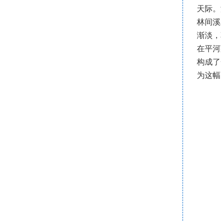
天际。
林间溪
渐淡，
在平河
构成了
为这幅