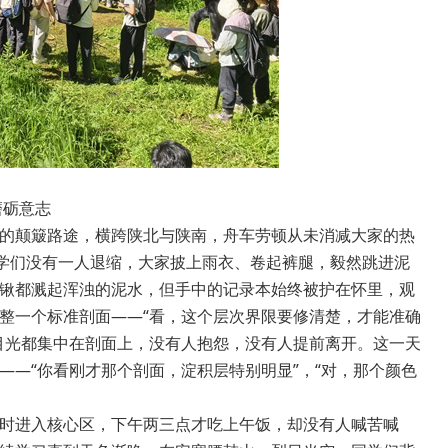
磨砺意志
的颠簸路途，横跨陕北与陕南，舟车劳顿从未消减大家的热
同学们没有一人退缩，大家披上雨衣、卷起裤腿，毅然跳进泥
锹都溅起浑浊的泥水，但手中的记录本始终被护在怀里，观
整一个标准剖面——“看，这个层次界限要修清楚，才能准确
目光都集中在剖面上，没有人抱怨，没有人提前离开。这一天
—“你看刚才那个剖面，淀积层特别明显”，“对，那个颜色
时进入核心区，下午两三点才吃上午饭，却没有人喊苦喊