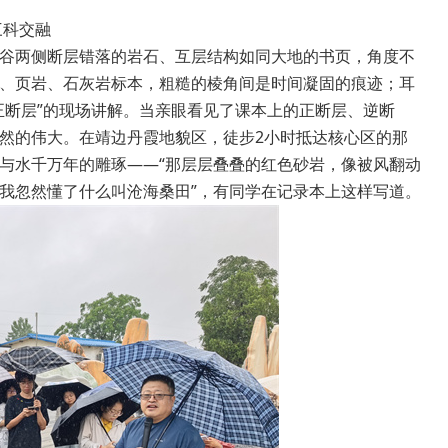
三科交融
谷两侧断层错落的岩石、互层结构如同大地的书页，角度不
、页岩、石灰岩标本，粗糙的棱角间是时间凝固的痕迹；耳
正断层”的现场讲解。当亲眼看见了课本上的正断层、逆断
然的伟大。在靖边丹霞地貌区，徒步2小时抵达核心区的那
与水千万年的雕琢——“那层层叠叠的红色砂岩，像被风翻动
我忽然懂了什么叫沧海桑田”，有同学在记录本上这样写道。