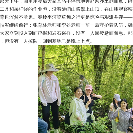
那天下午，简单用餐后大家又马不停蹄地奔赴风沙土剖面点，继
工具和采样袋的作业包，沿着陡峭山路攀上山顶，在山腰观察窑
背也浑然不觉累。秦岭平河梁草甸之行更是惊险与艰难并存——
拍泥继续前行；张育林老师和李雄老师一前一后守护着队伍，确
大家立刻投入剖面挖掘和岩石采样，没有一人因疲惫而懈怠。那
，但没有一人掉队，回到基地已是晚上七点。