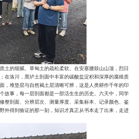
质土的细腻、草甸土的疏松柔软。在安塞腰鼓山山顶，烈日
；在洛川，黑垆土剖面中丰富的碳酸盐淀积和深厚的腐殖质
面，堆垫层与自然褐土层清晰可辨，这是人类耕作千年的印
个故事，每一层剖面都是一部活生生的历史。六天中，同学
修整剖面、分辨层次、测量厚度、采集标本、记录颜色、鉴
野外得到验证的那一刻，知识才真正从书本走了出来，走进