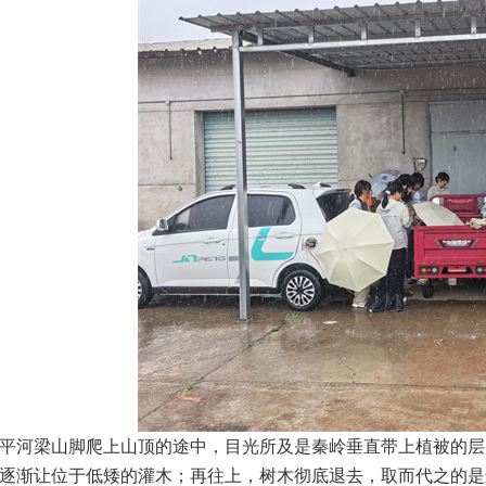
平河梁山脚爬上山顶的途中，目光所及是秦岭垂直带上植被的层
逐渐让位于低矮的灌木；再往上，树木彻底退去，取而代之的是