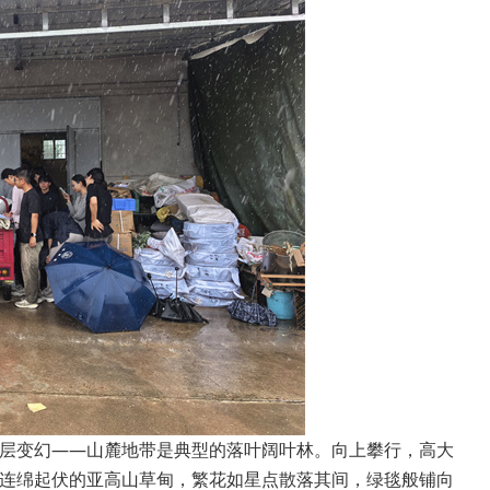
层变幻——山麓地带是典型的落叶阔叶林。向上攀行，高大
连绵起伏的亚高山草甸，繁花如星点散落其间，绿毯般铺向