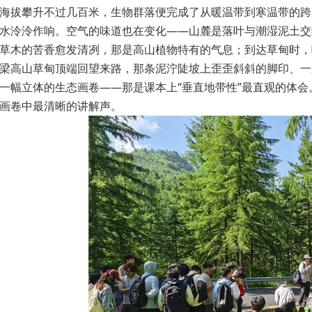
海拔攀升不过几百米，生物群落便完成了从暖温带到寒温带的跨
水泠泠作响。空气的味道也在变化——山麓是落叶与潮湿泥土交
草木的苦香愈发清冽，那是高山植物特有的气息；到达草甸时，
梁高山草甸顶端回望来路，那条泥泞陡坡上歪歪斜斜的脚印、一
一幅立体的生态画卷——那是课本上“垂直地带性”最直观的体
画卷中最清晰的讲解声。