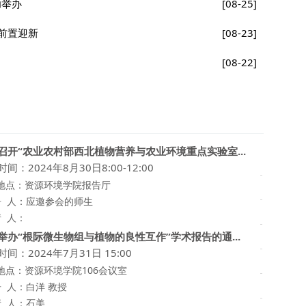
功举办
[08-25]
前置迎新
[08-23]
[08-22]
召开“农业农村部西北植物营养与农业环境重点实验室...
周建斌
间：2024年8月30日8:00-12:00
地点：资源环境学院报告厅
李志教
告 人：应邀参会的师生
李志教
请 人：
举办“根际微生物组与植物的良性互作”学术报告的通...
黄懿梅
间：2024年7月31日 15:00
郭学涛
地点：资源环境学院106会议室
李志教
告 人：白洋 教授
请 人：石美