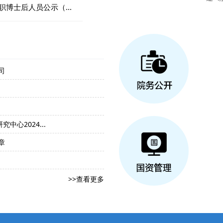
博士后人员公示（...
司
学纪 知纪 明纪 守纪——研究生会
举办“九秩传薪火，青春永不散”环
召开2024届毕业班班主任就业工作
心2024...
【地信2201】召开“榜样力量”主题
章
【招聘公告】中国水稻研究所2024
【研究生土壤二党支部】让红色文化
>>查看更多