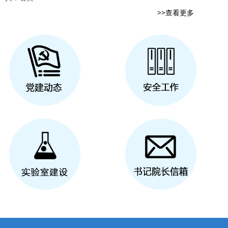
资环学
>>查看更多
开展党纪学习教育专题会
境科学中外合作办学毕业晚会
例会
班会
年度事业单位公开招聘简章
薪火相传——我是党课主讲人（六）
>>查看更多