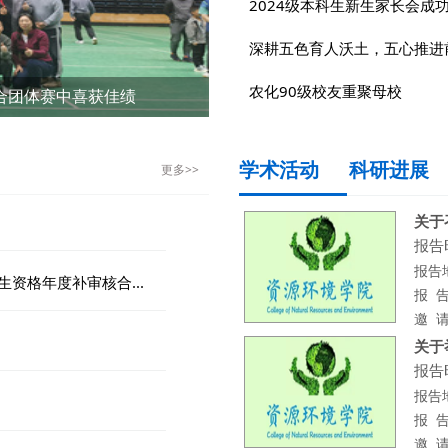
2024级本科生新生家长会成
深耕五色育人沃土，五心推进
农化90级校友重聚母校
合团体赛中喜获佳绩
体赛中喜获...
学术活动
科研进展
更多>>
关于
报告时
报告
资格年度补审核合...
报 
邀 
关于
报告时
报告
报 
邀 