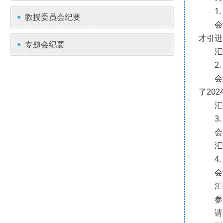
1
教授委员会纪要
会
才引进
专题会纪要
汇
2
会
了20
汇
3
会
汇
4
会
汇
参
请