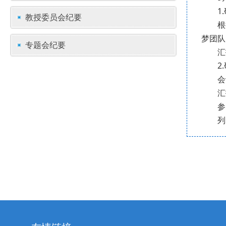
1
教授委员会纪要
根
梦团队
专题会纪要
汇
2
会
汇
参
列