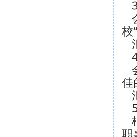
校
佳
职