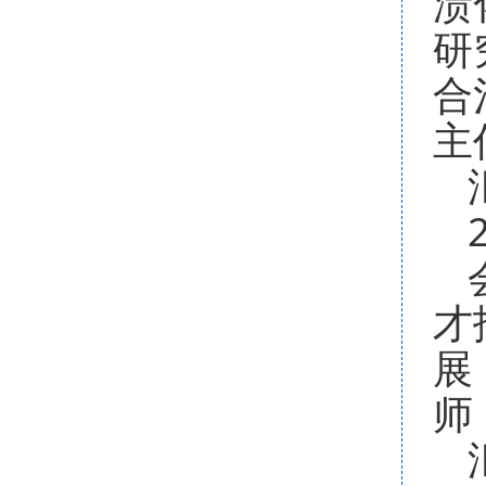
渍
研
合
主
才
展
师