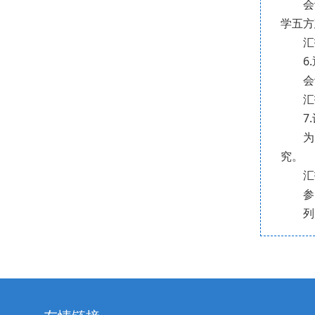
会
学五方
汇
6
会
汇
7
为
究。
汇
参
列