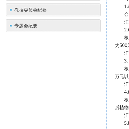
1
教授委员会纪要
会
汇
专题会纪要
2
根
为50
汇
3
根
万元以
汇
4
根
后植物
汇
5