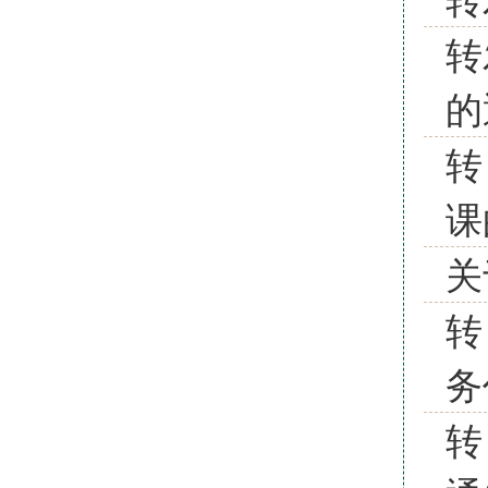
转
的
转
课
关
转
务
转