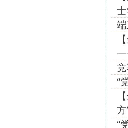
士
端
【
—
竞
“
【
方
“