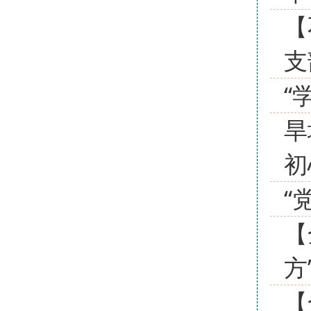
【
支
“
旱
初
“
【
方
【