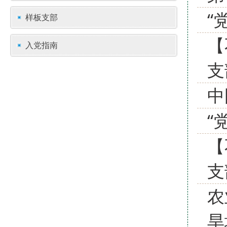
“
样板支部
【
入党指南
支
中
“
【
支
农
旱