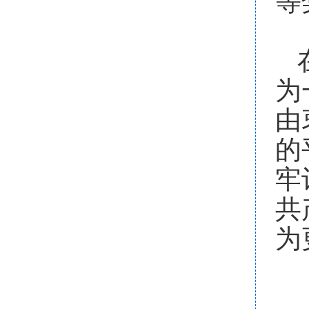
等
为
由
的
牢
共
为