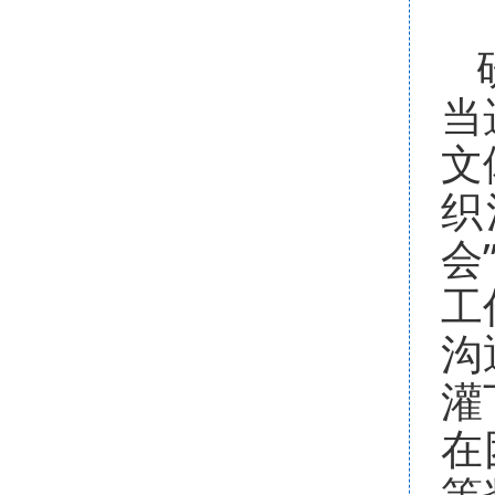
当
文
织
会
工
沟
灌
在