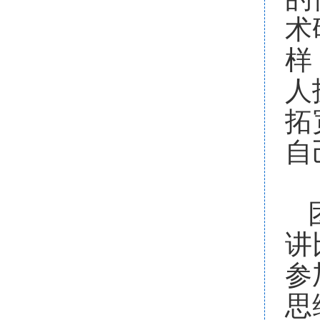
术
样
人
拓
自
讲
参
思