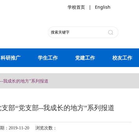
学校首页
|
English
科研推广
学生工作
党建工作
校友工作
--我成长的地方”系列报道
支部“党支部--我成长的地方”系列报道
2019-11-20 浏览次数：