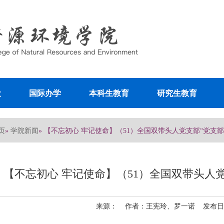
设
国际办学
本科生教育
研究生教育
页
学院新闻
»
» 【不忘初心 牢记使命】（51）全国双带头人党支部“党支部
【不忘初心 牢记使命】（51）全国双带头人党
来源： 作者：王宪玲、罗一诺 发布日期：