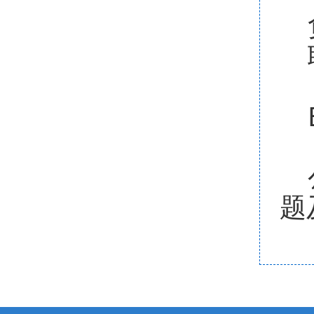
负
联
Q
E 
公
题