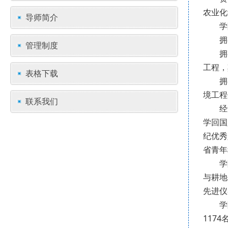
农业化
导师简介
学
拥
管理制度
拥
工程，
表格下载
拥
境工程
联系我们
经
学回国
纪优秀
省青年
学
与耕地
先进仪
学
117