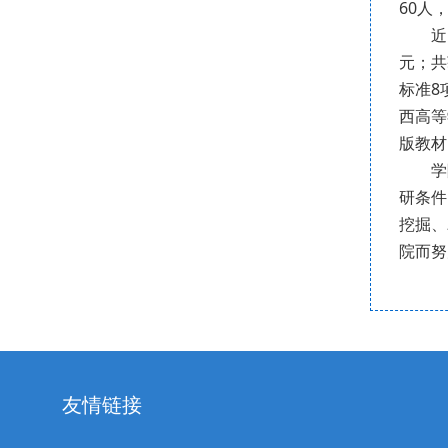
60人
近
元；共
标准8
西高等
版教材
学
研条件
挖掘、
院而努
友情链接