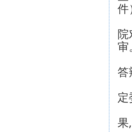
件
4
院
审
5
答
6
定
7
果