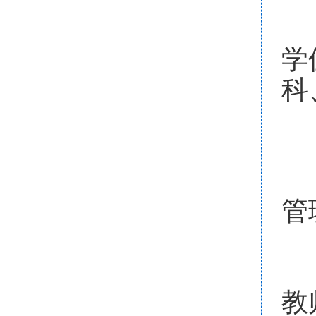
遴
学
科
（
按
管
（
按
教