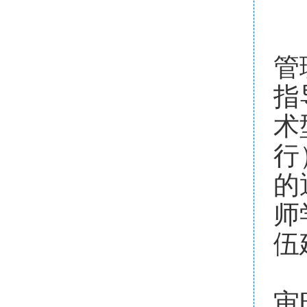
1
管
指
术
行
的
师
伍
2
审