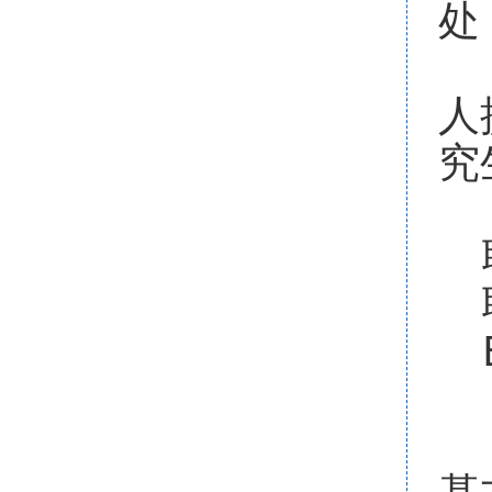
处
5
人
究
联
E－
基