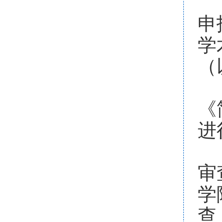
1
申
学
（
2
《
进
3
审
学
查