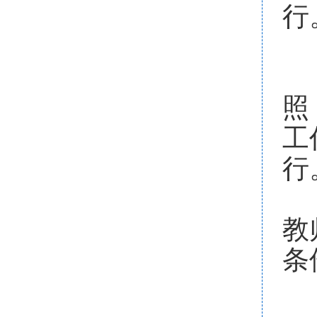
行
（
1
照
工
行
2
教
条
四