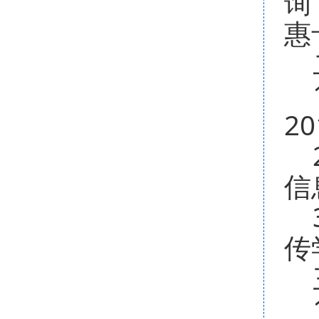
询
惠
二
1
2
2
信
3
传
三
1