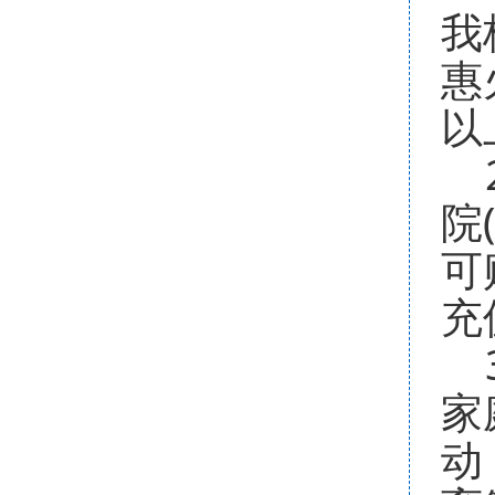
我
惠
以
2
院
可
充
3
家
动