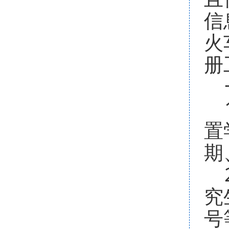
信
火
册
一
1
置
期
2
究
号