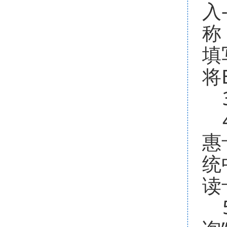
入
称
填
将
3
4
惠
统
读
5