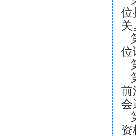
位
关
位
前
会
资