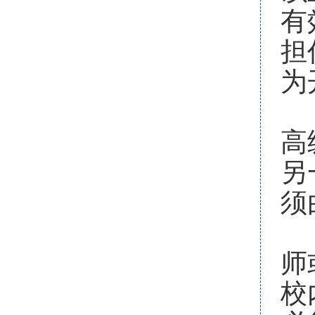
有
担
为
高
另
须
师
校