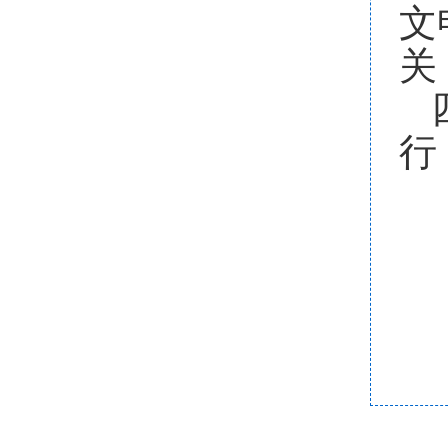
文
关
行