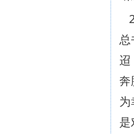
总
迢
奔
为
是