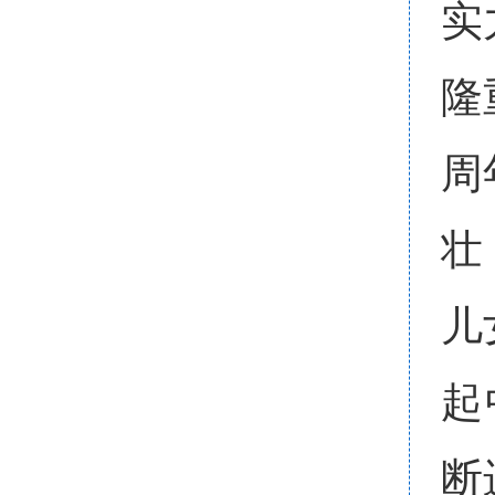
实
隆
周
壮
儿
起
断