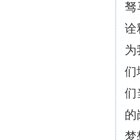
驽
诠
为
们
们
的
梦