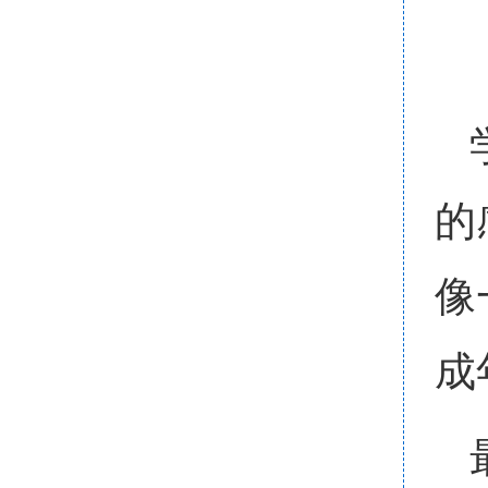
的
像
成