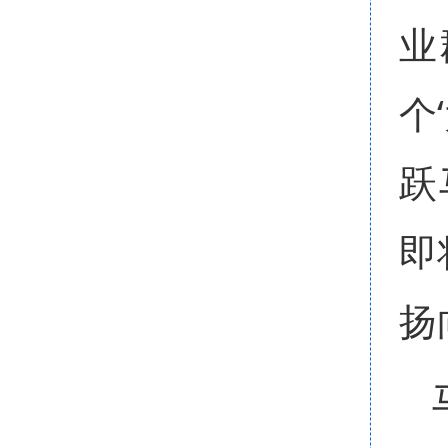
业
个
跃
即
扬