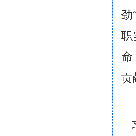
劲
职
命
贡