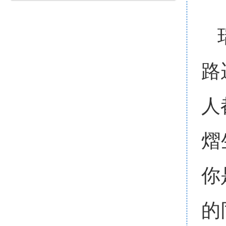
路
人
熠
你
的