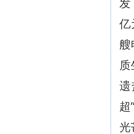
发
亿
艘
质
遗
超
光