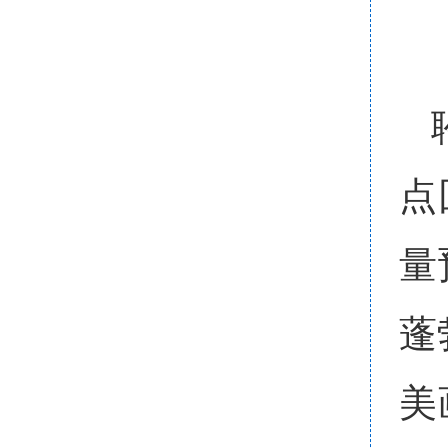
点
量
蓬
美