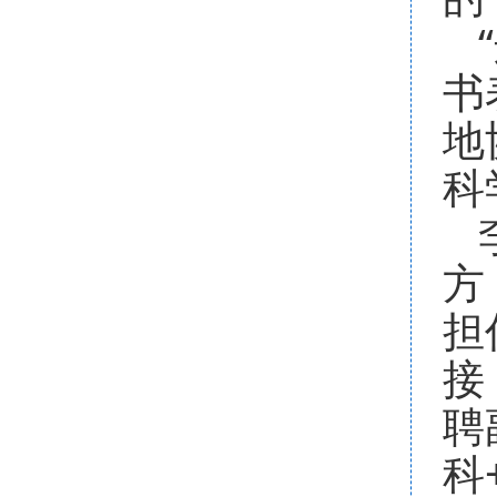
书
地
科
方
担
接
聘
科