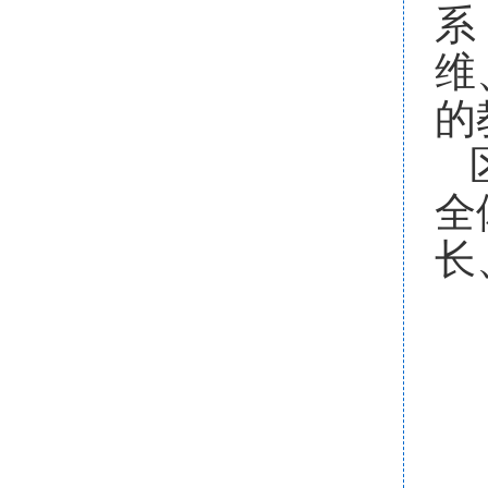
系
维
的
全
长