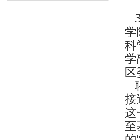
学
科
学
区
接
这
至
的