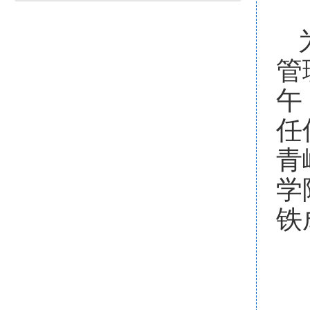
管
午
任
青
学
铁