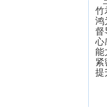
竹
鸿
督
心
能
紧
提