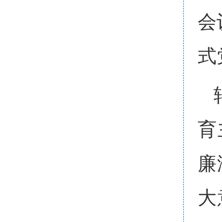
会
式
育
廉
大