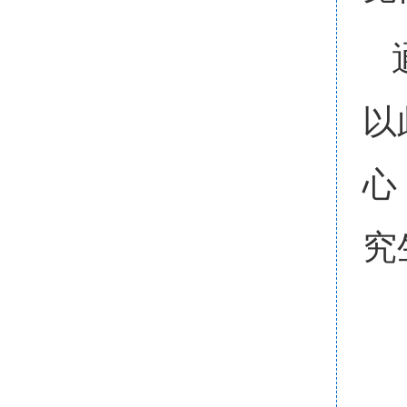
以
心
究