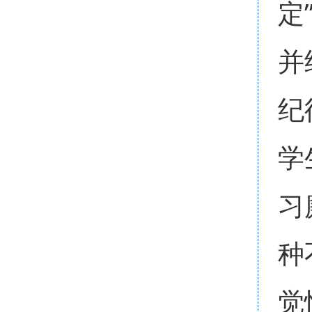
定
并
纪
学
习
种
觉