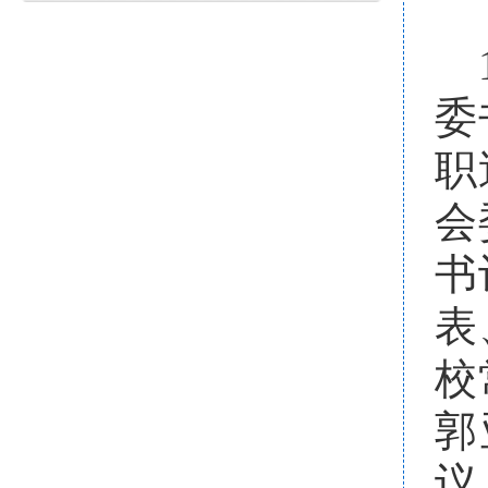
委
职
会
书
表
校
郭
议