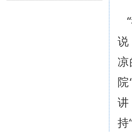
说
凉
院
讲
持