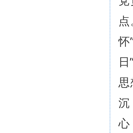
党
点
怀
日
思
沉
心