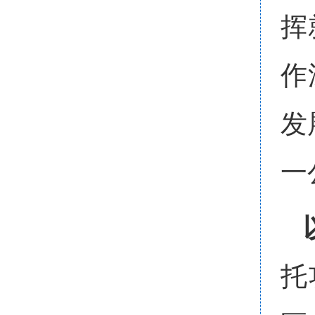
挥
作
发
一
托