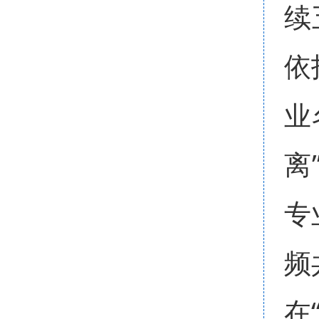
续
依
业
离
专
频
在