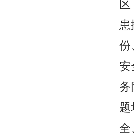
区
患
份
安
务
题
全