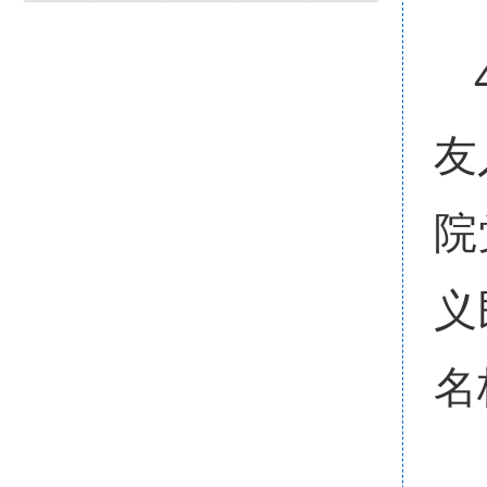
友
院
义
名