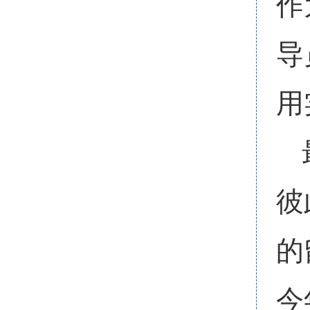
作
导
用
彼
的
今