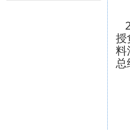
授
料
总