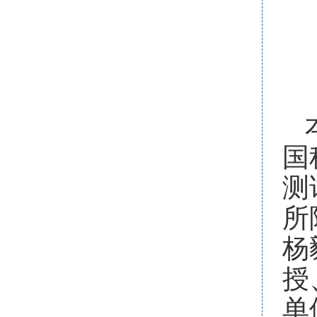
国
测
所
杨
授
单