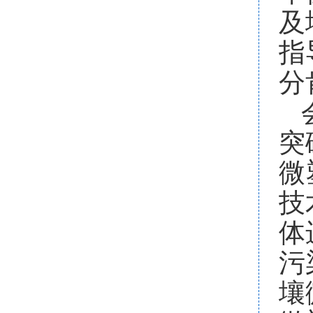
及
指
分
突
微
技
体
污
壤