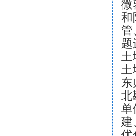
微
和
管
题
土
土
东
北
单
建
优