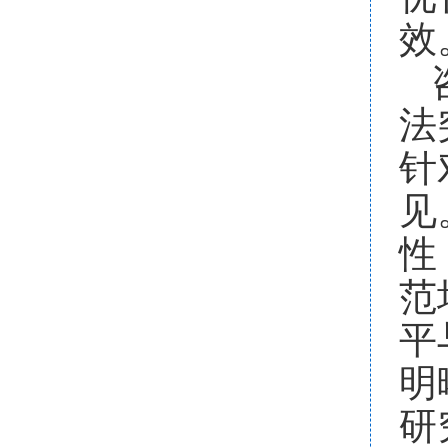
效
法
针
见
性
范
平
明
研