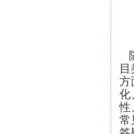
目
方
化
性
常
答