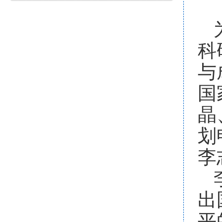
科
与
国
晶
划
李
出
平