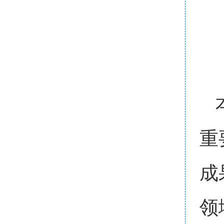
重
成
领