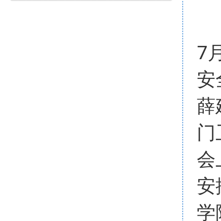
7
安
薛
门
会
安
学