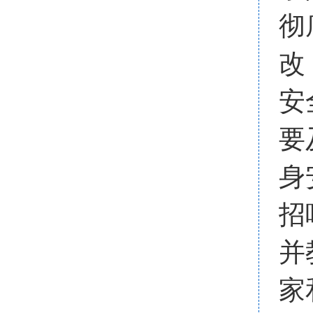
彻
改
安
要
身
招
并
家