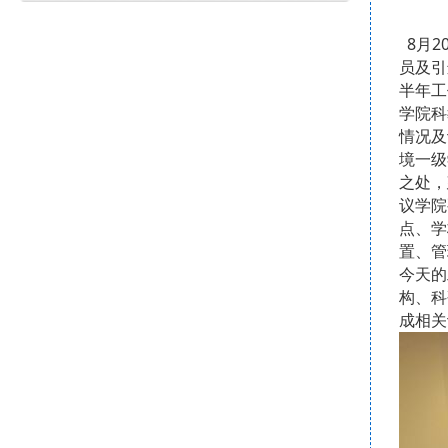
8
月2
员及引
半年工
学院科
情况及
境一级
之处，
议学院
点、学
置、管
今天的
构、科
成相关