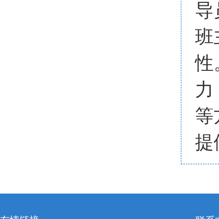
导
班
性
力
等
提