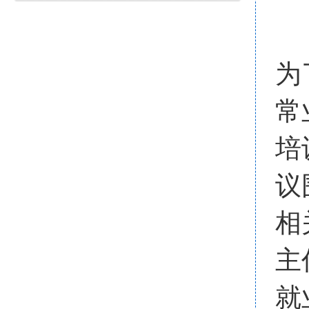
为
常
培
议
相
主
就