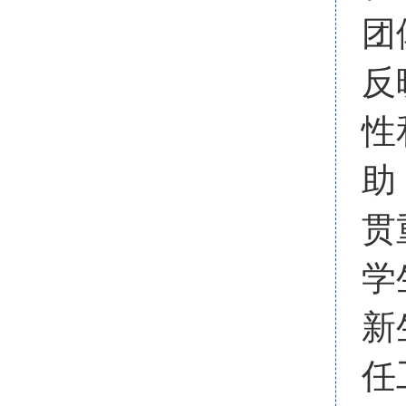
团
反
性
助
贯
学
新
任