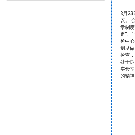
8
月2
议。
章制度
定”、
验中心
制度做
检查，
处于良
实验室
的精神