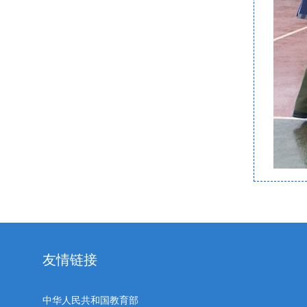
友情链接
中华人民共和国教育部