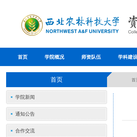
首页
学院概况
师资队伍
学科建
首页
首
学院新闻
通知公告
合作交流