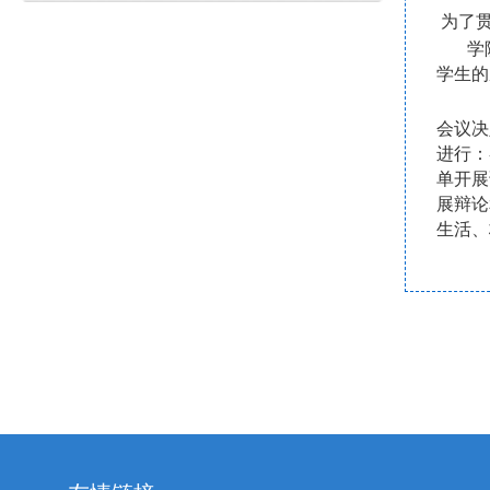
为了贯
学
学生的
会议决
进行：
单开展
展辩论
生活、