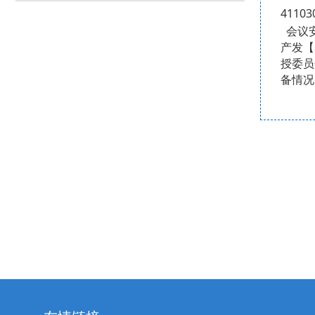
4
1
10
3
会议
产发【
授委员
备情况