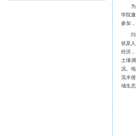
为
学院邀
参加，
闫
状及人
经历，
土壤调
况。地
流水侵
域生态