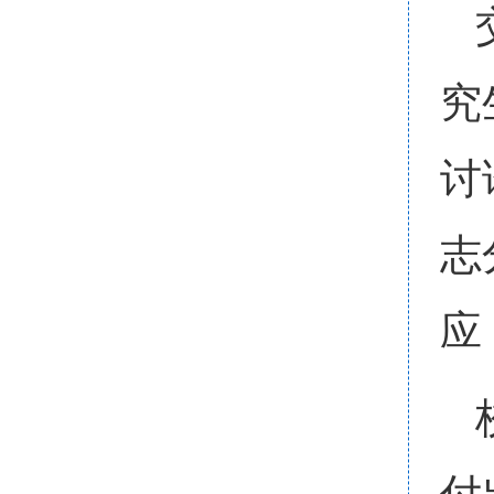
究
讨
志
应
付