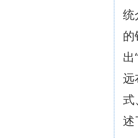
统
的
出
远
式
述