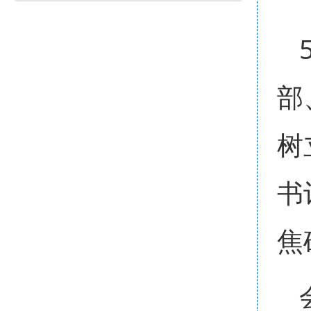
部
树
书
焦