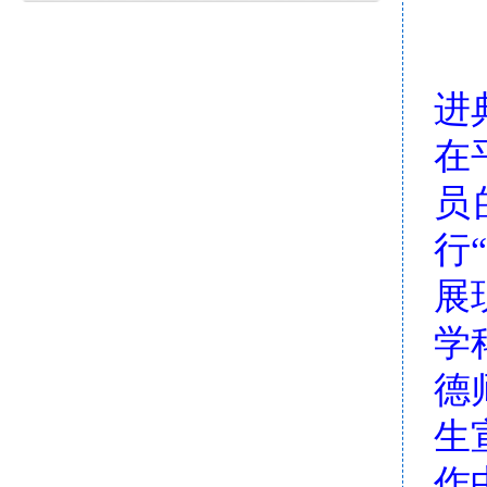
进
在
员
行
展
学
德
生
作