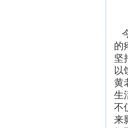
的
坚
以
黄
生
不
来