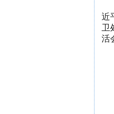
近
卫
活