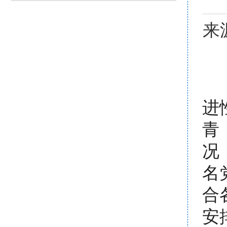
来
进
青
况
名
合
安