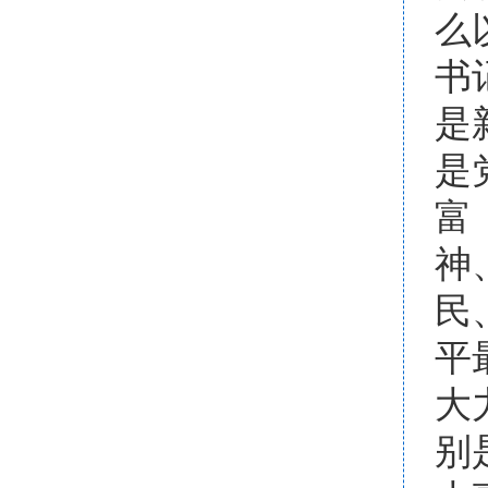
么
书
是
是
富
神
民
平
大
别