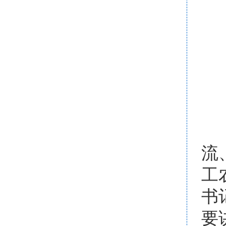
流
工
书
要