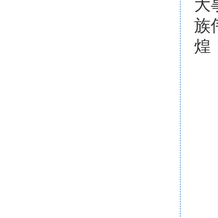
大
族
煌