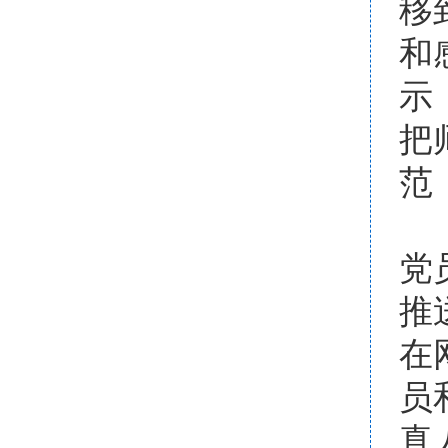
移
和
示
把
范
点
党
推
在
员
真