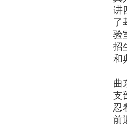
讲
了
验
招
和
微
曲
支
忍
前