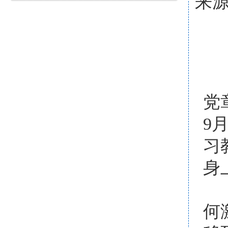
来源
党
9
习
身
在
何