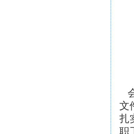
文
扎
职