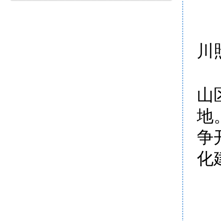
川
山
地
争
化