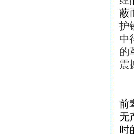
经
蔽
护
中
的
震
前
无
时