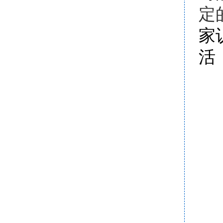
定
家
活