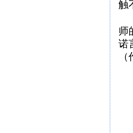
触
师
诺
（