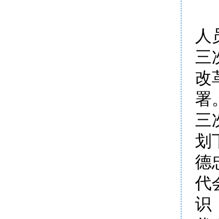
人
三
改
署
三
划
德
代
识