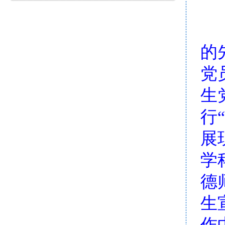
的
党
生
行
展
学
德
生
作