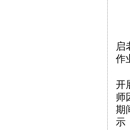
启
作
开
师
期
示